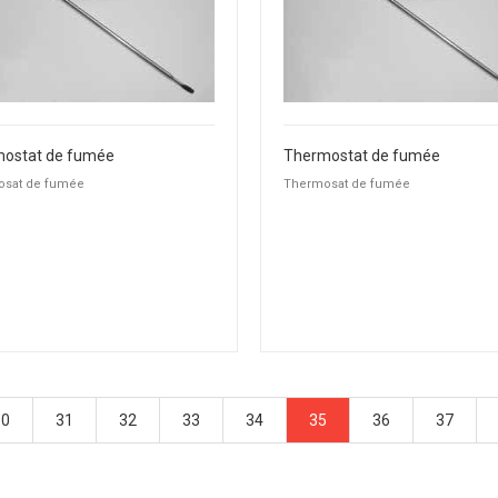
ostat de fumée
Thermostat de fumée
sat de fumée
Thermosat de fumée
30
31
32
33
34
35
36
37