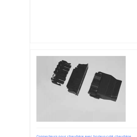
Connecteurs pour chaudière avec bruleur-coté chaudière