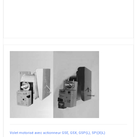
Volet motorisé avec actionneur GSE, GSX, GSP(L), SP((X)L)