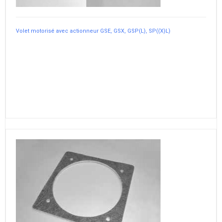
Volet motorisé avec actionneur GSE, GSX, GSP(L), SP((X)L)