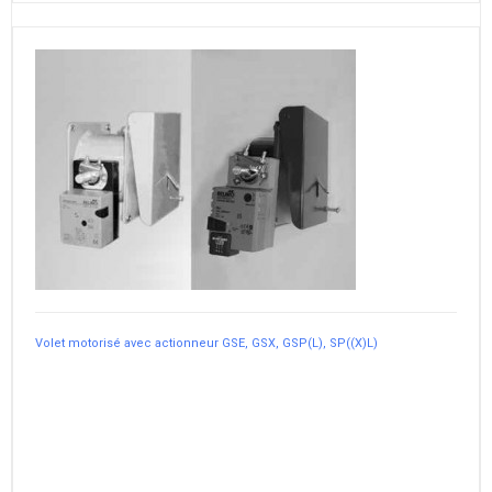
Volet motorisé avec actionneur GSE, GSX, GSP(L), SP((X)L)