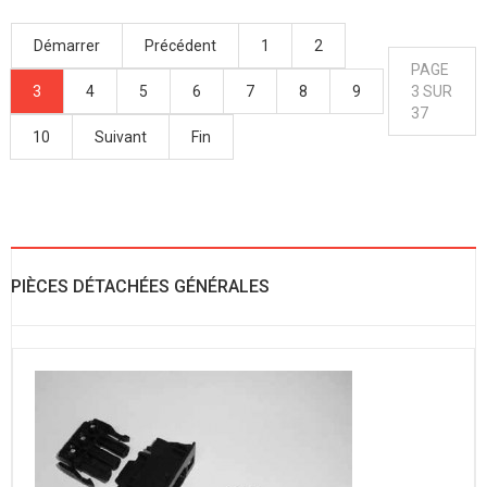
Démarrer
Précédent
1
2
PAGE
3
4
5
6
7
8
9
3 SUR
37
10
Suivant
Fin
PIÈCES DÉTACHÉES GÉNÉRALES