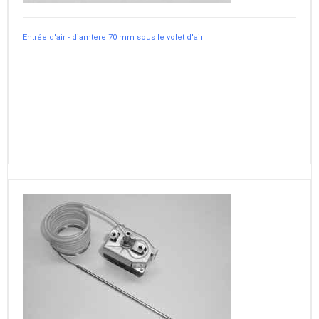
Entrée d'air - diamtere 70 mm sous le volet d'air