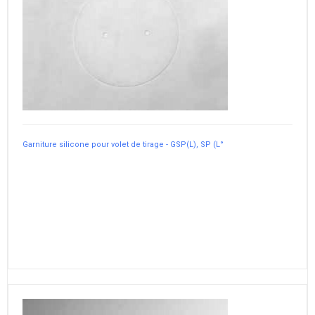
Garniture silicone pour volet de tirage - GSP(L), SP (L°