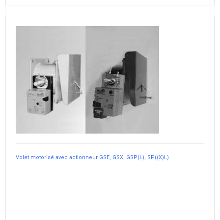
Volet motorisé avec actionneur GSE, GSX, GSP(L), SP((X)L)