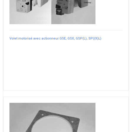
Volet motorisé avec actionneur GSE, GSX, GSP(L), SP((X)L)