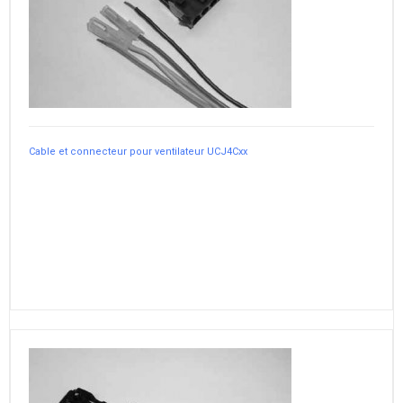
Cable et connecteur pour ventilateur UCJ4Cxx