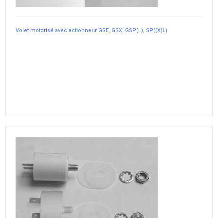
Volet motorisé avec actionneur GSE, GSX, GSP(L), SP((X)L)