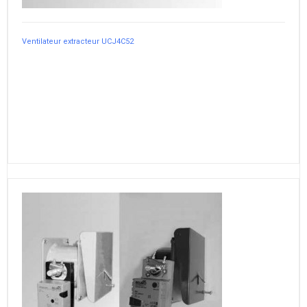
Ventilateur extracteur UCJ4C52