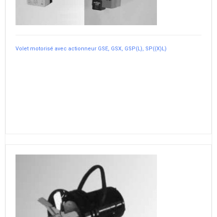
Volet motorisé avec actionneur GSE, GSX, GSP(L), SP((X)L)