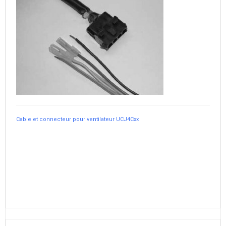
Cable et connecteur pour ventilateur UCJ4Cxx