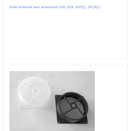
Volet motorisé avec actionneur GSE, GSX, GSP(L), SP((X)L)