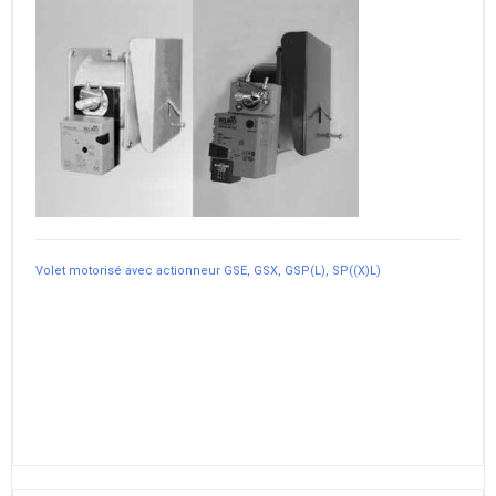
Volet motorisé avec actionneur GSE, GSX, GSP(L), SP((X)L)