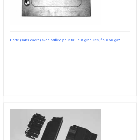
Porte (sans cadre) avec orifice pour bruleur granulés, fioul ou gaz