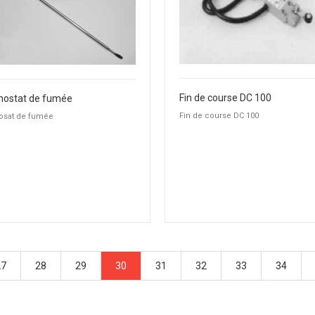
Fin de course DC 100
ostat de fumée
Fin de course DC 100
sat de fumée
27
28
29
30
31
32
33
34