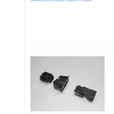
Connecteur R3 et R4 pour chaudière DCxxGSP