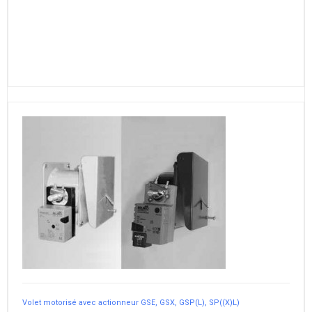
Volet motorisé avec actionneur GSE, GSX, GSP(L), SP((X)L)