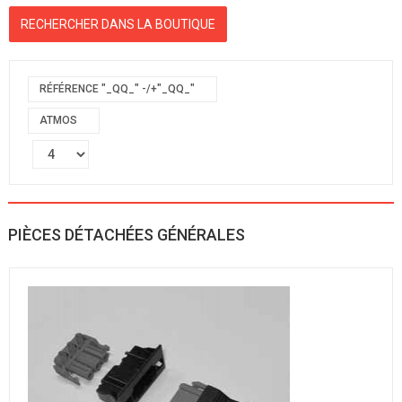
RÉFÉRENCE "_QQ_" -/+"_QQ_"
ATMOS
PIÈCES DÉTACHÉES GÉNÉRALES