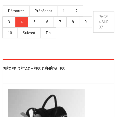
Démarrer
Précédent
1
2
PAGE
3
4
5
6
7
8
9
4 SUR
37
10
Suivant
Fin
PIÈCES DÉTACHÉES GÉNÉRALES