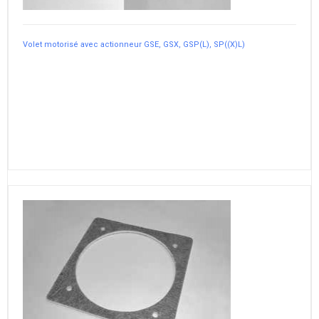
Volet motorisé avec actionneur GSE, GSX, GSP(L), SP((X)L)