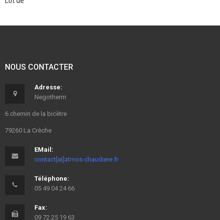
Lot de """"
NOUS CONTACTER
Adresse:
Negotherm
6 chemin de la bicètre
79260 La Crèche
EMail:
contact[at]atmos-chaudiere.fr
Téléphone:
05 49 04 24 66
Fax:
09 72 25 19 63