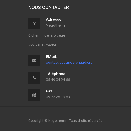
NOUS CONTACTER
Adresse:
Negotherm
6 chemin de la bicètre
79260 La Crèche
EMail:
contact[at]atmos-chaudiere.fr
Téléphone:
05 49 04 24 66
Fax:
09 72 25 19 63
Copyright © Negotherm - Tous droits réservés