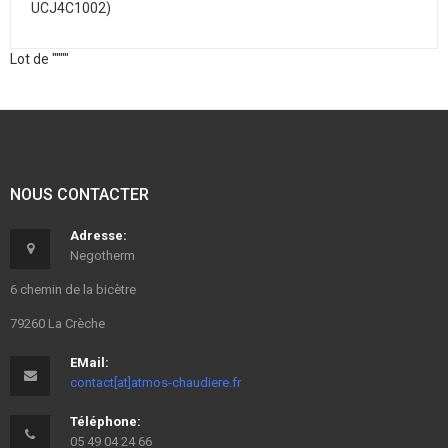
UCJ4C1002)
Lot de """"
NOUS CONTACTER
Adresse:
Negotherm
6 chemin de la bicètre
79260 La Crèche
EMail:
contact[at]atmos-chaudiere.fr
Téléphone:
05 49 04 24 66