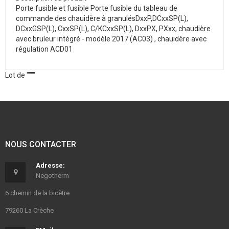
Porte fusible et fusible Porte fusible du tableau de
commande des chauidère à granulésDxxP,DCxxSP(L),
DCxxGSP(L), CxxSP(L), C/KCxxSP(L), DxxPX, PXxx, chaudière
avec bruleur intégré - modèle 2017 (AC03) , chauidère avec
régulation ACD01
Lot de """"
NOUS CONTACTER
Adresse:
Negotherm
6 chemin de la bicètre
79260 La Crèche