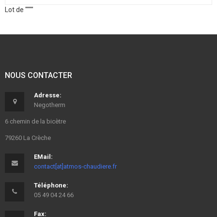
Lot de """"
NOUS CONTACTER
Adresse:
Negotherm
6 chemin de la bicètre
79260 La Crèche
EMail:
contact[at]atmos-chaudiere.fr
Téléphone:
05 49 04 24 66
Fax: