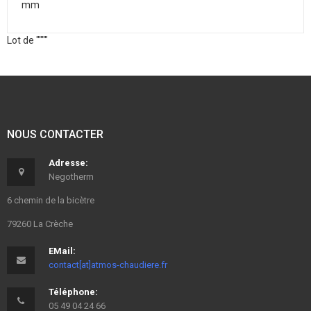
mm
Lot de """"
NOUS CONTACTER
Adresse:
Negotherm
6 chemin de la bicètre
79260 La Crèche
EMail:
contact[at]atmos-chaudiere.fr
Téléphone:
05 49 04 24 66