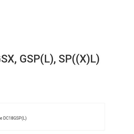
SX, GSP(L), SP((X)L)
ère DC18GSP(L)