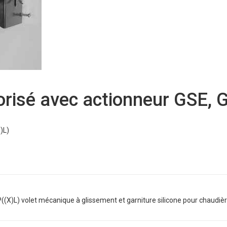
isé avec actionneur GSE, G
)L)
((X)L) volet mécanique à glissement et garniture silicone pour chaudi