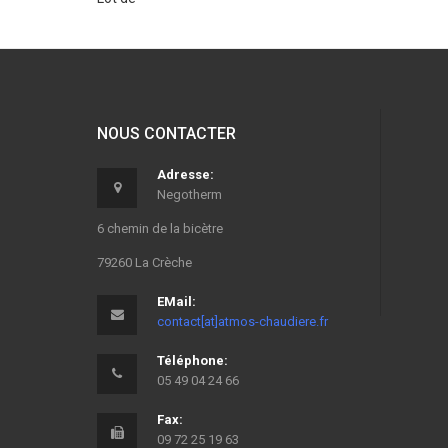
NOUS CONTACTER
Adresse:
Negotherm
6 chemin de la bicètre
79260 La Crèche
EMail:
contact[at]atmos-chaudiere.fr
Téléphone:
05 49 04 24 66
Fax:
09 72 25 19 63