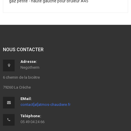
gaz petite - haute gauche pour brûleur A45
NOUS CONTACTER
Adresse:
Negotherm
6 chemin de la bicètre
79260 La Crèche
EMail:
contact[at]atmos-chaudiere.fr
Téléphone:
05 49 04 24 66