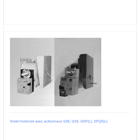
Volet motorisé avec actionneur GSE, GSX, GSP(L), SP((X)L)