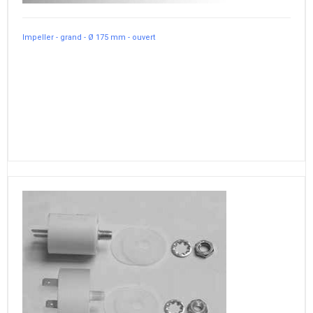
Impeller - grand - Ø 175 mm - ouvert