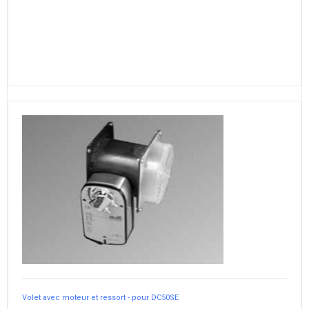
Volet avec moteur et ressort - pour DC50SE