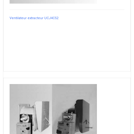
Ventilateur extracteur UCJ4C52