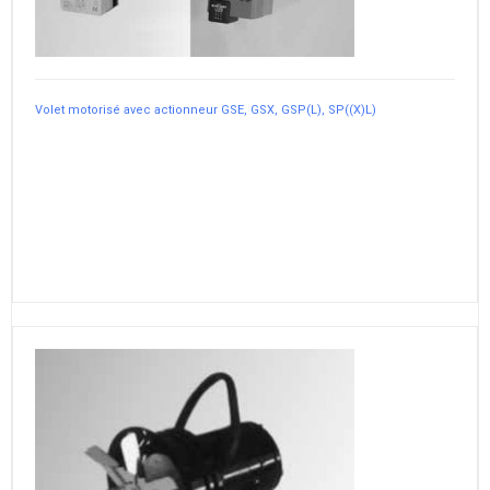
Volet motorisé avec actionneur GSE, GSX, GSP(L), SP((X)L)