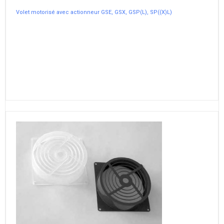
Volet motorisé avec actionneur GSE, GSX, GSP(L), SP((X)L)