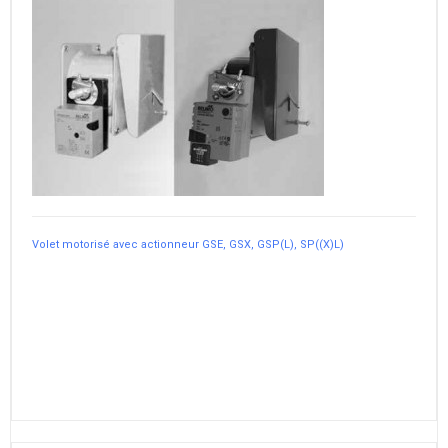
Volet motorisé avec actionneur GSE, GSX, GSP(L), SP((X)L)