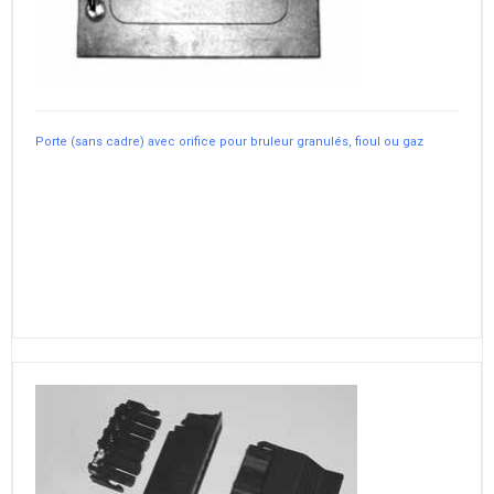
Porte (sans cadre) avec orifice pour bruleur granulés, fioul ou gaz