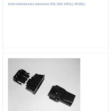
Volet motorisé avec actionneur GSE, GSX, GSP(L), SP((X)L)