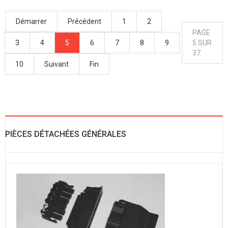
Démarrer
Précédent
1
2
PAGE
3
4
5
6
7
8
9
5 SUR
37
10
Suivant
Fin
PIÈCES DÉTACHÉES GÉNÉRALES