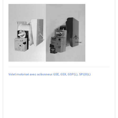
Volet motorisé avec actionneur GSE, GSX, GSP(L), SP((X)L)