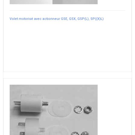
Volet motorisé avec actionneur GSE, GSX, GSP(L), SP((X)L)