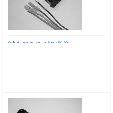
Cable et connecteur pour ventilateur UCJ4Cxx