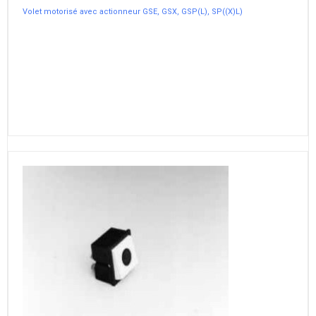
Volet motorisé avec actionneur GSE, GSX, GSP(L), SP((X)L)