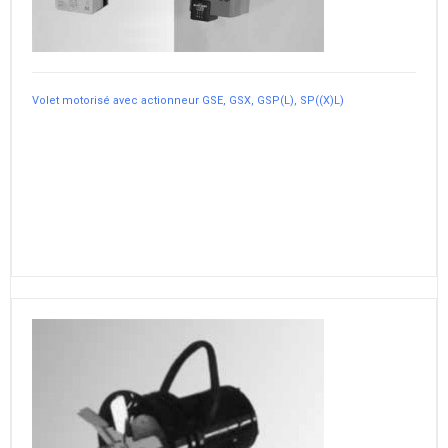
Volet motorisé avec actionneur GSE, GSX, GSP(L), SP((X)L)