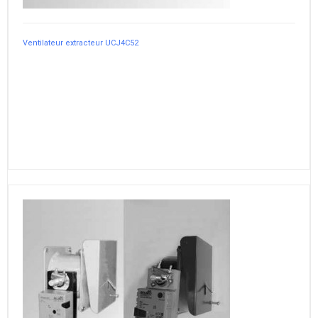
Ventilateur extracteur UCJ4C52