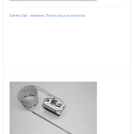
Entrée d'air - diamtere 70 mm sous le volet d'air