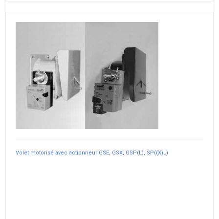
Volet motorisé avec actionneur GSE, GSX, GSP(L), SP((X)L)