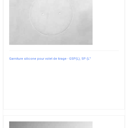
Garniture silicone pour volet de tirage - GSP(L), SP (L°