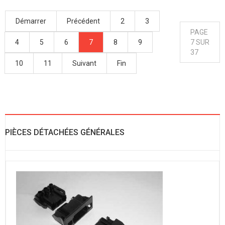
Démarrer
Précédent
2
3
PAGE
4
5
6
7
8
9
7 SUR
37
10
11
Suivant
Fin
PIÈCES DÉTACHÉES GÉNÉRALES