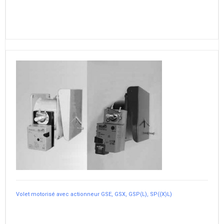
Volet motorisé avec actionneur GSE, GSX, GSP(L), SP((X)L)