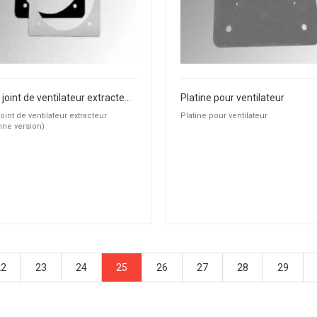
Grand joint de ventilateur extracteur (ancienne version)
Platine pour ventilateur
oint de ventilateur extracteur
Platine pour ventilateur
nne version)
22
23
24
25
26
27
28
29