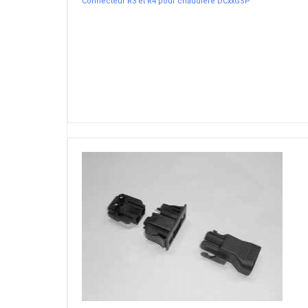
Connecteur R3 et R4 pour chaudière DCxxGSP