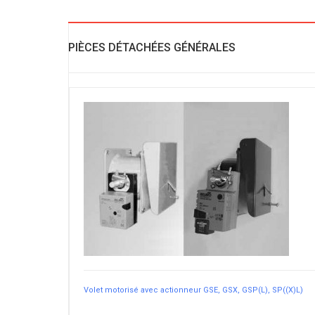
PIÈCES DÉTACHÉES GÉNÉRALES
Volet motorisé avec actionneur GSE, GSX, GSP(L), SP((X)L)