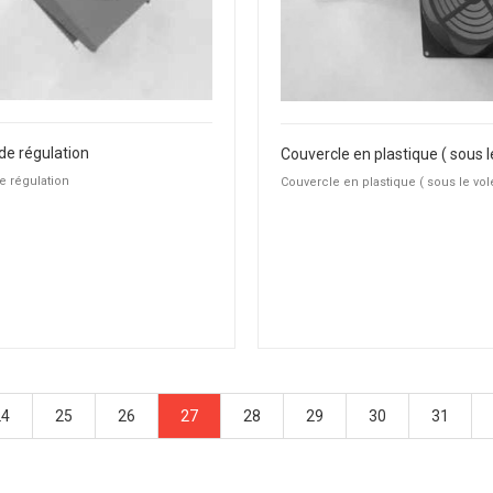
de régulation
e régulation
Couvercle en plastique ( sous le vole
24
25
26
27
28
29
30
31