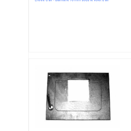
Entrée d'air - diamtere 70 mm sous le volet d'air