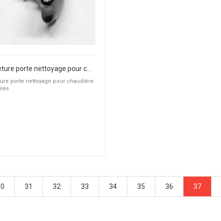
Fermeture porte nettoyage pour chaudière à granulés
ure porte nettoyage pour chaudière
ulés
30
31
32
33
34
35
36
37