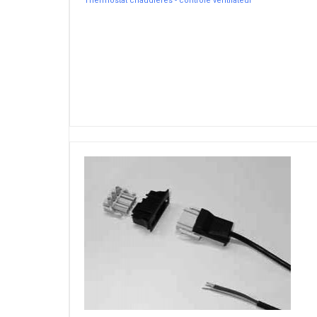
Thermostat chaudières - controle ventilateur