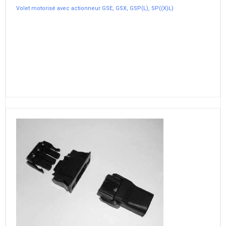
Volet motorisé avec actionneur GSE, GSX, GSP(L), SP((X)L)