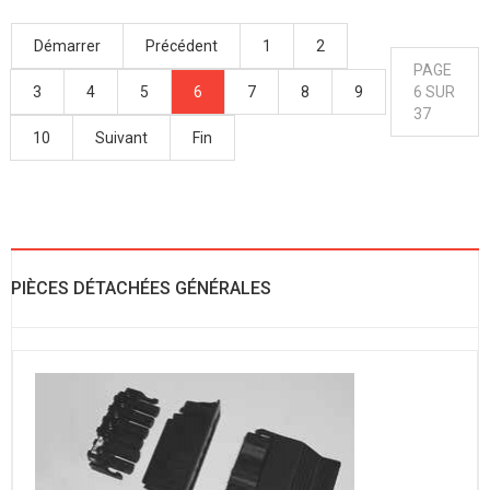
Démarrer
Précédent
1
2
PAGE
3
4
5
6
7
8
9
6 SUR
37
10
Suivant
Fin
PIÈCES DÉTACHÉES GÉNÉRALES