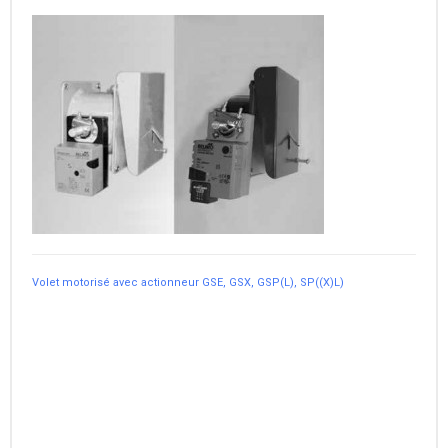
Volet motorisé avec actionneur GSE, GSX, GSP(L), SP((X)L)