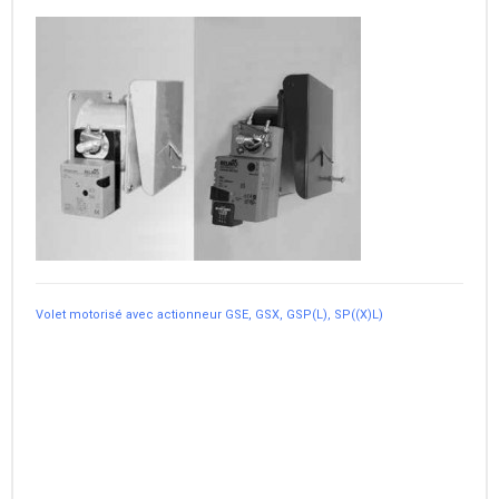
Volet motorisé avec actionneur GSE, GSX, GSP(L), SP((X)L)