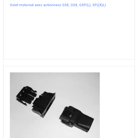
Volet motorisé avec actionneur GSE, GSX, GSP(L), SP((X)L)