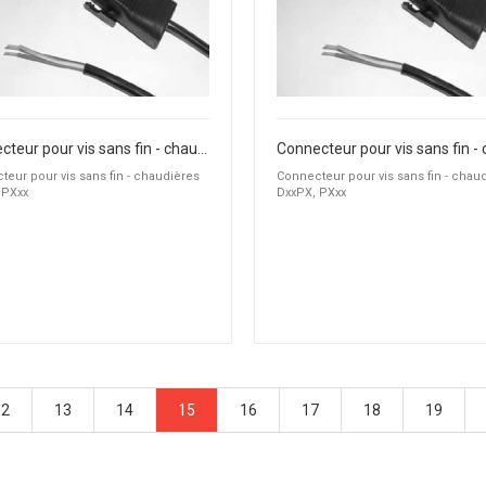
Connecteur pour vis sans fin - chaudières DxxPX, PXxx
eur pour vis sans fin - chaudières
Connecteur pour vis sans fin - chau
 PXxx
DxxPX, PXxx
12
13
14
15
16
17
18
19