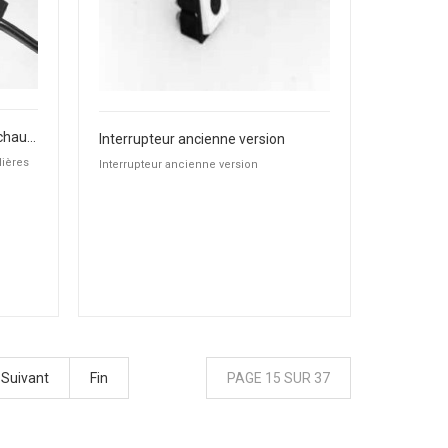
Connecteur pour vis sans fin - chaudières DxxPX, PXxx
Interrupteur ancienne version
dières
Interrupteur ancienne version
Suivant
Fin
PAGE 15 SUR 37