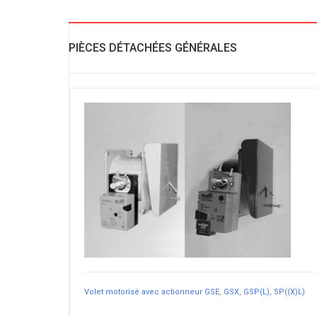
PIÈCES DÉTACHÉES GÉNÉRALES
Volet motorisé avec actionneur GSE, GSX, GSP(L), SP((X)L)