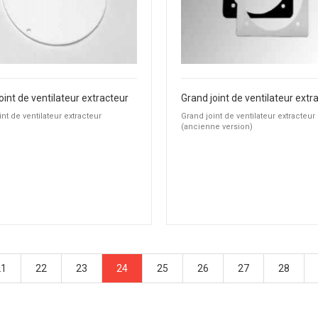
joint de ventilateur extracteur
oint de ventilateur extracteur
Grand joint de ventilateur extracteur
(ancienne version)
21
22
23
24
25
26
27
28