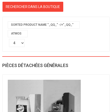
SORTED PRODUCT NAME "_QQ_" -/+"_QQ_"
ATMOS
PIÈCES DÉTACHÉES GÉNÉRALES