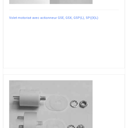
Volet motorisé avec actionneur GSE, GSX, GSP(L), SP((X)L)