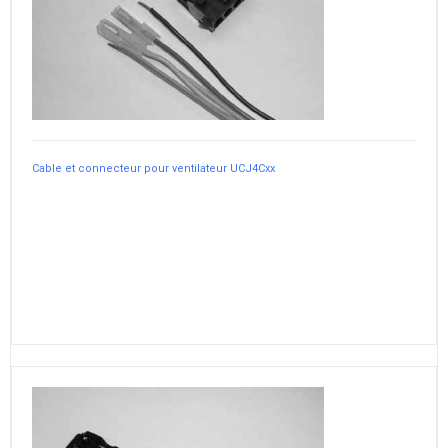
Cable et connecteur pour ventilateur UCJ4Cxx