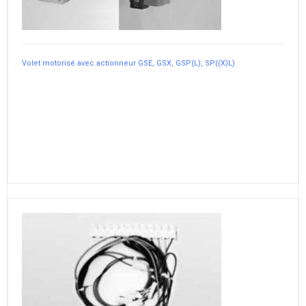
Volet motorisé avec actionneur GSE, GSX, GSP(L), SP((X)L)