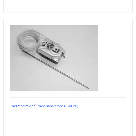
Thermostat de fumée sans arbre (0-300°C)