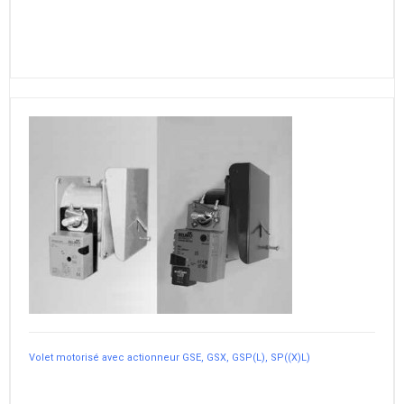
Volet motorisé avec actionneur GSE, GSX, GSP(L), SP((X)L)