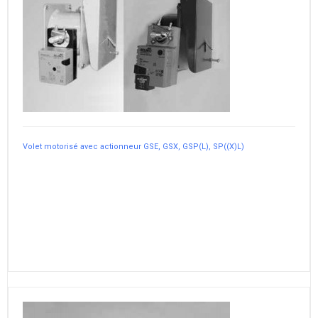
Volet motorisé avec actionneur GSE, GSX, GSP(L), SP((X)L)