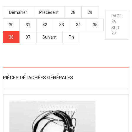
Démarrer
Précédent
28
29
PAGE
36
30
31
32
33
34
35
SUR
37
36
37
Suivant
Fin
PIÈCES DÉTACHÉES GÉNÉRALES