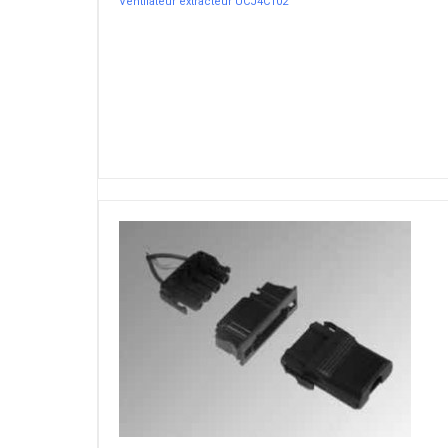
Ventilateur extracteur UCJ4C102