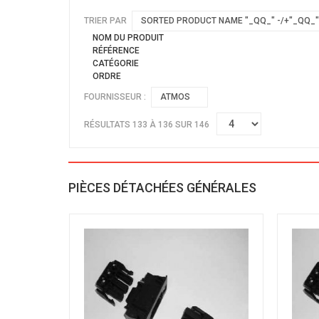
TRIER PAR
SORTED PRODUCT NAME "_QQ_" -/+"_QQ_"
NOM DU PRODUIT
RÉFÉRENCE
CATÉGORIE
ORDRE
FOURNISSEUR :
ATMOS
RÉSULTATS 133 À 136 SUR 146
PIÈCES DÉTACHÉES GÉNÉRALES