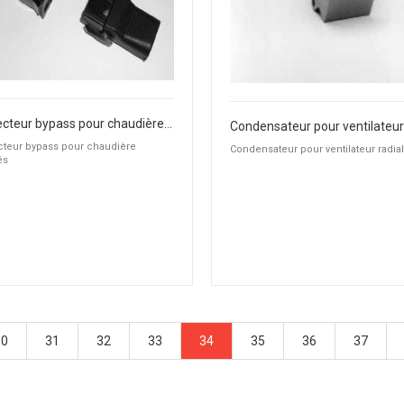
Connecteur bypass pour chaudière granulés
teur bypass pour chaudière
Condensateur pour ventilateur radia
és
30
31
32
33
34
35
36
37