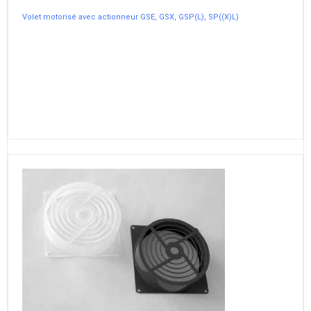
Volet motorisé avec actionneur GSE, GSX, GSP(L), SP((X)L)