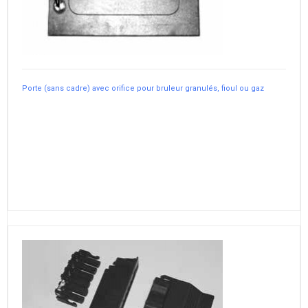
Porte (sans cadre) avec orifice pour bruleur granulés, fioul ou gaz