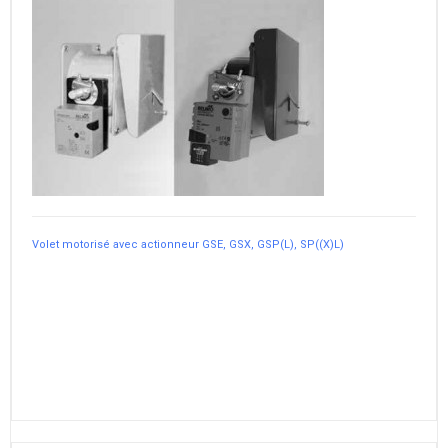
Volet motorisé avec actionneur GSE, GSX, GSP(L), SP((X)L)