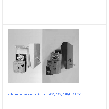
Volet motorisé avec actionneur GSE, GSX, GSP(L), SP((X)L)