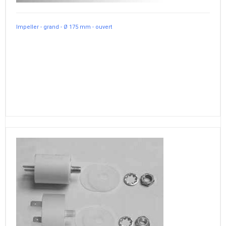
Impeller - grand - Ø 175 mm - ouvert