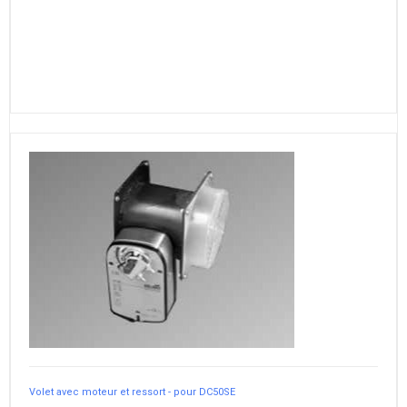
Volet avec moteur et ressort - pour DC50SE