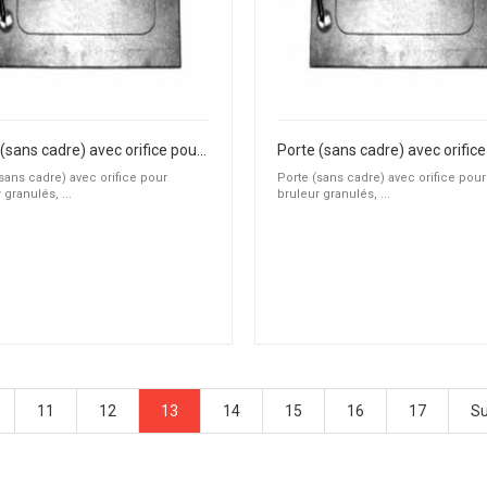
Porte (sans cadre) avec orifice pour bruleur granulés, fioul ou gaz
sans cadre) avec orifice pour
Porte (sans cadre) avec orifice pour
 granulés, ...
bruleur granulés, ...
11
12
13
14
15
16
17
Su