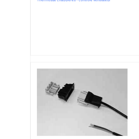
Thermostat chaudières - controle ventilateur