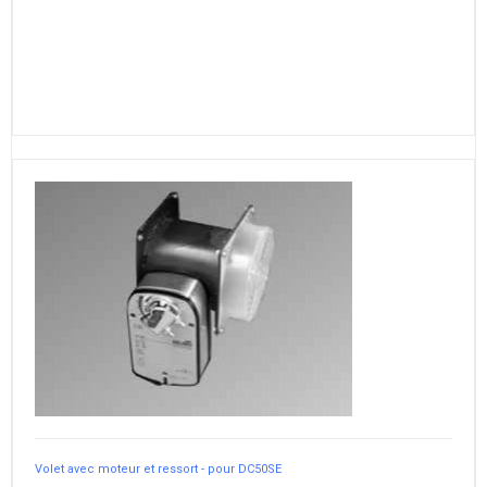
Volet avec moteur et ressort - pour DC50SE