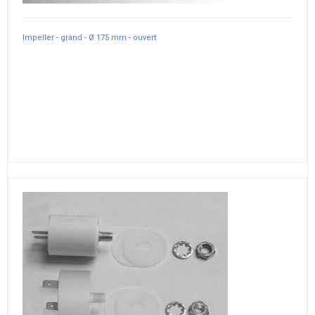
Impeller - grand - Ø 175 mm - ouvert