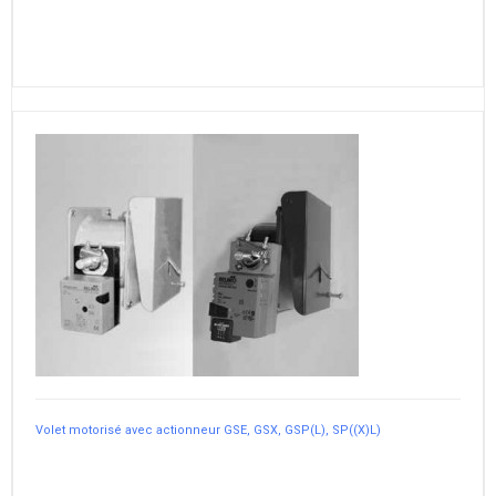
Volet motorisé avec actionneur GSE, GSX, GSP(L), SP((X)L)