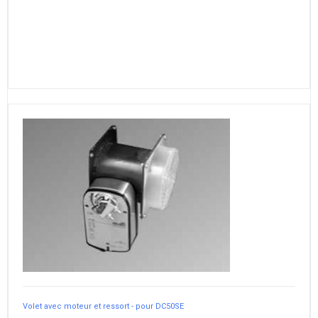
Volet avec moteur et ressort - pour DC50SE