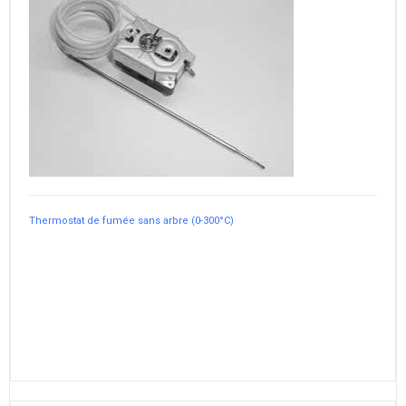
Thermostat de fumée sans arbre (0-300°C)