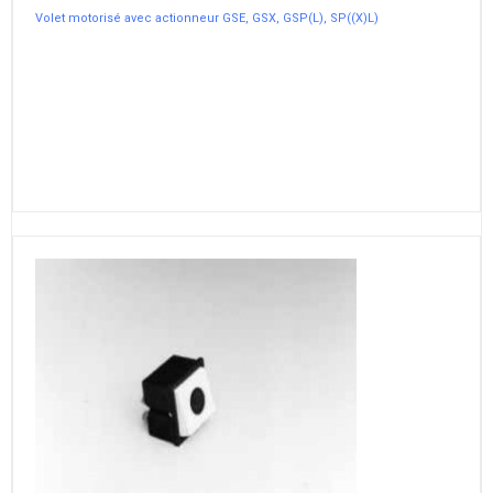
Volet motorisé avec actionneur GSE, GSX, GSP(L), SP((X)L)