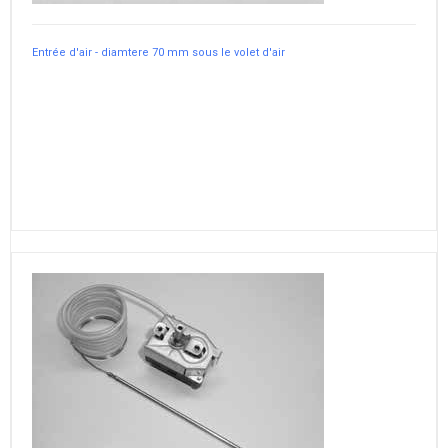
Entrée d'air - diamtere 70 mm sous le volet d'air