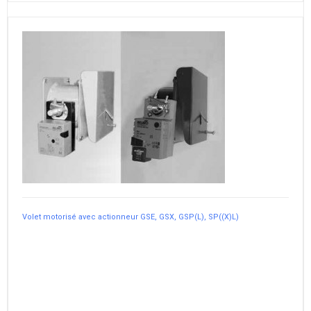
Volet motorisé avec actionneur GSE, GSX, GSP(L), SP((X)L)