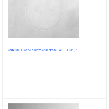
Garniture silicone pour volet de tirage - GSP(L), SP (L°