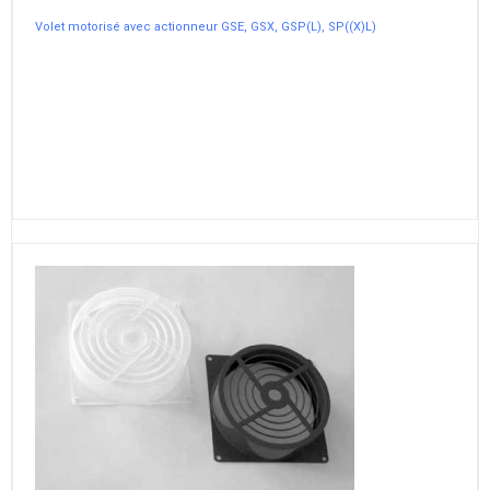
Volet motorisé avec actionneur GSE, GSX, GSP(L), SP((X)L)