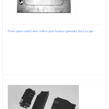
Porte (sans cadre) avec orifice pour bruleur granulés, fioul ou gaz