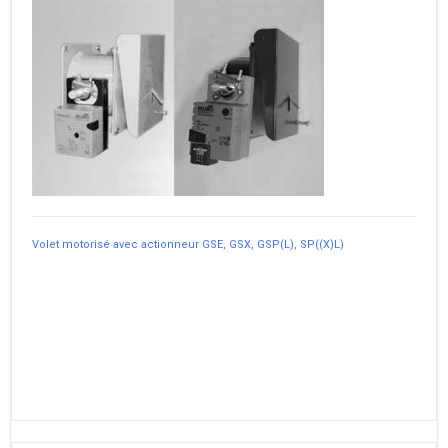
Volet motorisé avec actionneur GSE, GSX, GSP(L), SP((X)L)