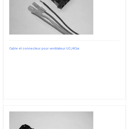
Cable et connecteur pour ventilateur UCJ4Cxx