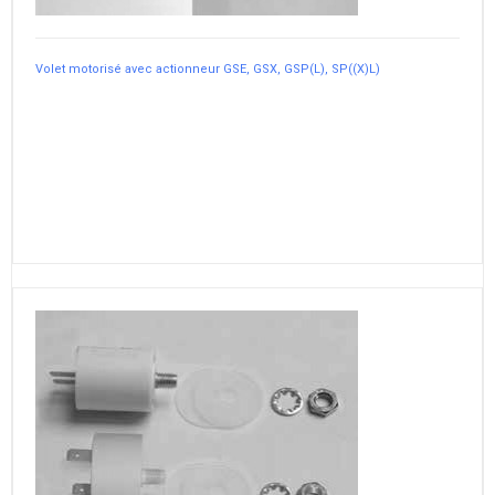
Volet motorisé avec actionneur GSE, GSX, GSP(L), SP((X)L)