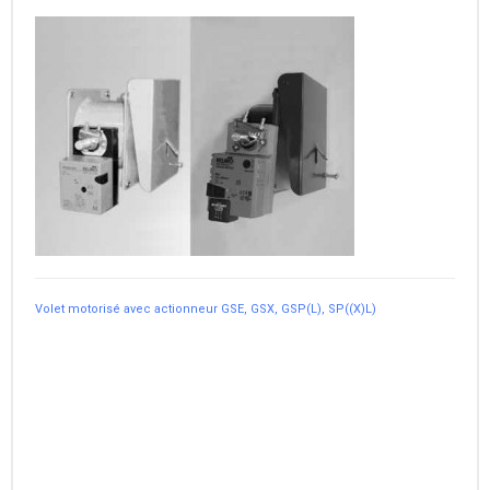
Volet motorisé avec actionneur GSE, GSX, GSP(L), SP((X)L)