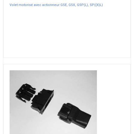
Volet motorisé avec actionneur GSE, GSX, GSP(L), SP((X)L)