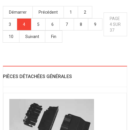
Démarrer
Précédent
1
2
PAGE
3
4
5
6
7
8
9
4 SUR
37
10
Suivant
Fin
PIÈCES DÉTACHÉES GÉNÉRALES