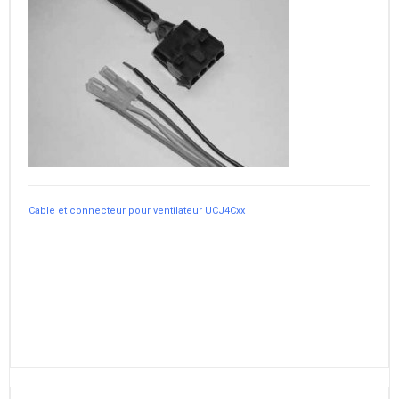
Cable et connecteur pour ventilateur UCJ4Cxx